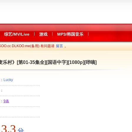
|
|
|
综艺/MV/Live
游戏
MP3/韩国音乐
OO.cc DLKOO.me(备用) 有问题请
留言
。
村》[第01-35集全][国语中字][1080p][哔嘀]
者：
Lucky
：
：
9条
3.3