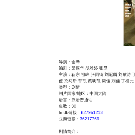
导演：金晔
编剧：梁振华 胡雅婷 张显
主演：靳东 祖峰 张雨绮 刘冠麟 刘敏涛 丁
使 托马斯·菲凯 蔡明凯 康佳 刘佳 丁柳元
类型：剧情
制片国家/地区：中国大陆
语言：汉语普通话
集数：30
Imdb链接：
tt27951213
豆瓣链接：
36217766
剧情简介：