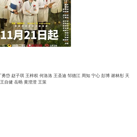
勇岱 赵子琪 王梓权 何洛洛 王圣迪 邹德江 周知 宁心 彭博 谢林彤 天
 王自健 岳旸 黄澄澄 王策