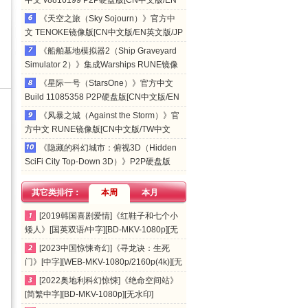
中文 v8816199 P2P硬盘版[CN中文版/EN
英文版/JP日文版]
《天空之旅（Sky Sojourn）》官方中
文 TENOKE镜像版[CN中文版/EN英文版/JP
日文版]
《船舶墓地模拟器2（Ship Graveyard
Simulator 2）》集成Warships RUNE镜像
版[CN中文版/TW中文版/EN英文版/JP日文
《星际一号（StarsOne）》官方中文
版]
Build 11085358 P2P硬盘版[CN中文版/EN
英文版]
《风暴之城（Against the Storm）》官
方中文 RUNE镜像版[CN中文版/TW中文
版/EN英文版/JP日文版]
《隐藏的科幻城市：俯视3D（Hidden
SciFi City Top-Down 3D）》P2P硬盘版
[CN中文版/TW中文版/EN英文版/JP日文版]
其它类排行：
本周
本月
[2019韩国喜剧爱情]《红鞋子和七个小
矮人》[国英双语/中字][BD-MKV-1080p][无
水印]
[2023中国惊悚奇幻]《寻龙诀：生死
门》[中字][WEB-MKV-1080p/2160p(4k)][无
水印]
[2022奥地利科幻惊悚]《绝命空间站》
[简繁中字][BD-MKV-1080p][无水印]