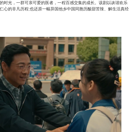
时光，一群可亲可爱的医者，一程百感交集的成长。该剧以诙谐欢乐
仁心的非凡历程;也还原一幅异国他乡中国同胞历酸甜苦辣、解生活真经