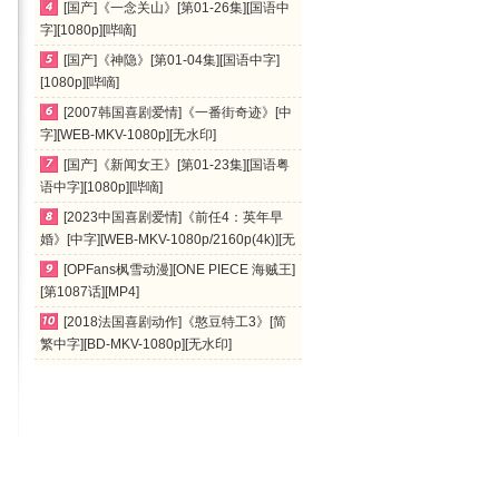
[国产]《一念关山》[第01-26集][国语中
字][1080p][哔嘀]
[国产]《神隐》[第01-04集][国语中字]
[1080p][哔嘀]
[2007韩国喜剧爱情]《一番街奇迹》[中
字][WEB-MKV-1080p][无水印]
[国产]《新闻女王》[第01-23集][国语粤
语中字][1080p][哔嘀]
[2023中国喜剧爱情]《前任4：英年早
婚》[中字][WEB-MKV-1080p/2160p(4k)][无
水印]
[OPFans枫雪动漫][ONE PIECE 海贼王]
[第1087话][MP4]
[2018法国喜剧动作]《憨豆特工3》[简
繁中字][BD-MKV-1080p][无水印]