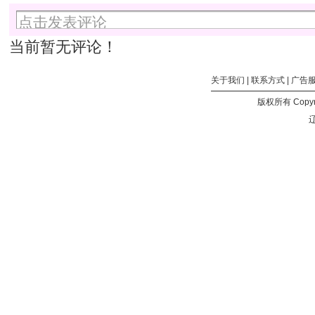
间：
0:00:00
分
当前暂无评论！
块
大
小：
关于我们
|
联系方式
|
广告
8
版权所有 Copyri
MB
分
辽
块
个
数：
6193
总
计
大
小：
48.38
GB
所
包
含
的