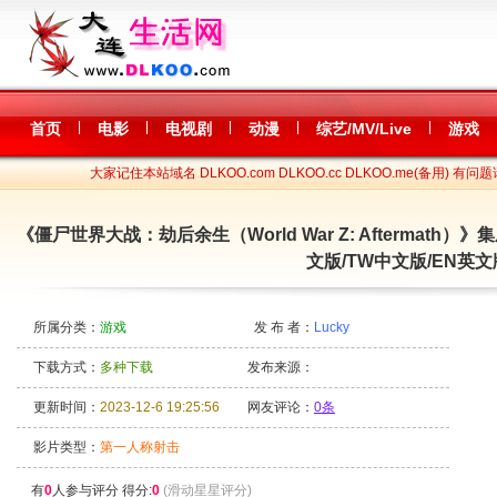
|
|
|
|
|
首页
电影
电视剧
动漫
综艺/MV/Live
游戏
大家记住本站域名 DLKOO.com DLKOO.cc DLKOO.me(备用) 有问题
《僵尸世界大战：劫后余生（World War Z: Aftermath）
文版/TW中文版/EN英文
所属分类：
游戏
发 布 者：
Lucky
下载方式：
多种下载
发布来源：
更新时间：
2023-12-6 19:25:56
网友评论：
0条
影片类型：
第一人称射击
有
0
人参与评分 得分:
0
(滑动星星评分)