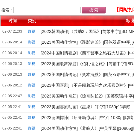
【网站打
搜索：
时间
类别
标 
[2022韩国动作]《共助2：国际》[简繁中字][BD-MKV
02-07 21:33
影视
[2023美国动作惊悚]《谍影追凶》[国英双语/中字][WEB-
02-06 20:14
影视
[2024中国剧情喜剧]《四平警事之钻石大劫案》[中字][WEB
02-06 20:14
影视
[2023美国歌舞家庭]《伯利恒之旅》[简繁中字][BD-MK
02-06 20:13
影视
[2023美国剧情传记]《奥本海默》[国英双语/中字][BD-
02-06 20:13
影视
[2023中国喜剧]《不是闹着玩的之欢乐喜剧村》[中字][W
02-06 20:12
影视
[2023美国动作奇幻]《惊奇队长2》[国英双语/中字][WEB
02-05 22:47
影视
[2023美国喜剧动画]《星愿》[中字][1080p][哔嘀]
02-05 22:41
影视
[2023德国惊悚]《后备箱惊魂》[中字][1080p][哔嘀
02-05 22:41
影视
[2024美国动作惊悚]《养蜂人》[中英字幕][1080p][
02-05 22:41
影视