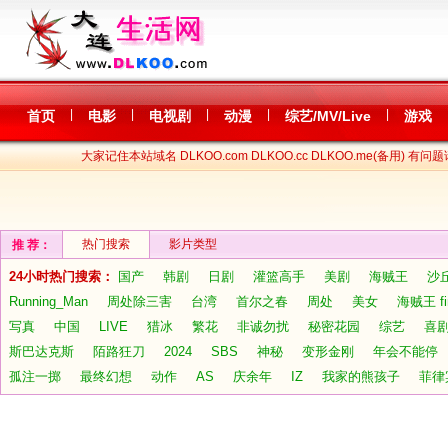
|
|
|
|
|
首页
电影
电视剧
动漫
综艺/MV/Live
游戏
大家记住本站域名 DLKOO.com DLKOO.cc DLKOO.me(备用) 有问题
热门搜索
影片类型
推 荐：
24小时热门搜索：
国产
韩剧
日剧
灌篮高手
美剧
海贼王
沙
Running_Man
周处除三害
台湾
首尔之春
周处
美女
海贼王 fi
写真
中国
LIVE
猎冰
繁花
非诚勿扰
秘密花园
综艺
喜
斯巴达克斯
陌路狂刀
2024
SBS
神秘
变形金刚
年会不能停
孤注一掷
最终幻想
动作
AS
庆余年
IZ
我家的熊孩子
菲律