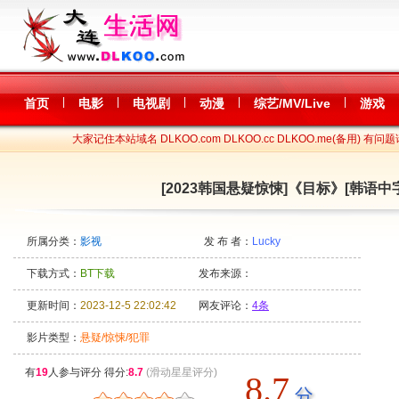
|
|
|
|
|
首页
电影
电视剧
动漫
综艺/MV/Live
游戏
大家记住本站域名 DLKOO.com DLKOO.cc DLKOO.me(备用) 有问题
[2023韩国悬疑惊悚]《目标》[韩语中字][
所属分类：
影视
发 布 者：
Lucky
下载方式：
BT下载
发布来源：
更新时间：
2023-12-5 22:02:42
网友评论：
4条
影片类型：
悬疑/惊悚/犯罪
有
19
人参与评分 得分:
8.7
(滑动星星评分)
8.7