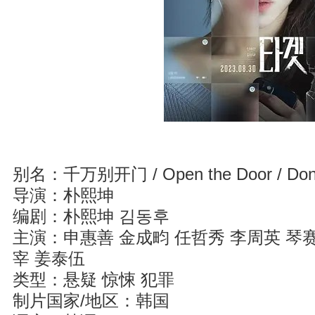
别名：千万别开门 / Open the Door / Don`t 
导演：朴熙坤
编剧：朴熙坤 김동후
主演：申惠善 金成畇 任哲秀 李周英 琴赛
宰 姜泰伍
类型：悬疑 惊悚 犯罪
制片国家/地区：韩国