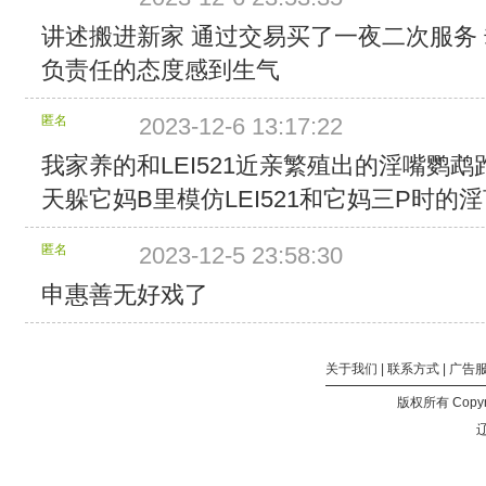
分
讲述搬进新家 通过交易买了一夜二次服务 
块
负责任的态度感到生气
个
数：
479
匿名
2023-12-6 13:17:22
总
计
我家养的和LEI521近亲繁殖出的淫嘴鹦
大
天躲它妈B里模仿LEI521和它妈三P时的
小：
1.87
GB
匿名
2023-12-5 23:58:30
所
包
申惠善无好戏了
含
的
文
件：
关于我们
|
联系方式
|
广告
Dont.Buy.the.Seller.2023.HD1080P.X264.AAC.Korean.CHS.
版权所有 Copyri
小：
辽
1.87
GB)
鏈