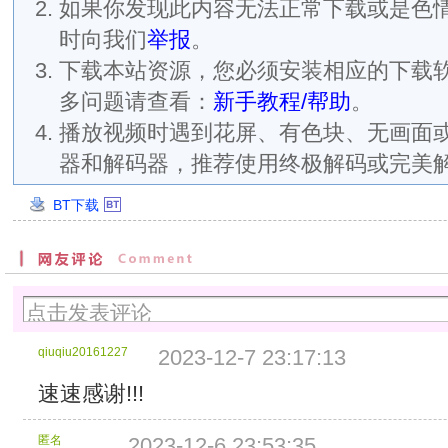
如果你发现此内容无法正常下载或是色
时向我们
举报
。
下载本站资源，您必须安装相应的下载
多问题请查看：
新手教程/帮助
。
播放视频时遇到花屏、有色块、无画面
器和解码器，推荐使用终极解码或完美
BT下载
创
建
时
间：
2023/12/5
12:41:12
分
qiuqiu20161227
2023-12-7 23:17:13
块
大
速速感谢!!!
小：
4
匿名
2023-12-6 23:53:35
MB