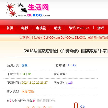
|
|
|
|
|
首页
电影
电视剧
动漫
综艺/MV/Live
游戏
大家记住本站域名 DLKOO.com DLKOO.cc DLKOO.me(备用) 有问题
[2018法国家庭冒险]《白狮奇缘》[国英双语/中字][WE
所属分类：
影视
发 布 者：
Lucky
下载方式：
BT下载
发布来源：
更新时间：
2024-2-19 21:26:27
网友评论：
1条
影片类型：
家庭/冒险
有
0
人参与评分 得分:
0
(滑动星星评分)
0