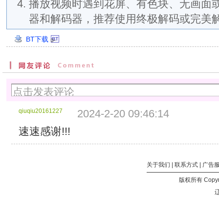
播放视频时遇到花屏、有色块、无画面
器和解码器，推荐使用终极解码或完美
BT下载
1.Atmos.2Audio-
DreamHD
创
建
时
间：
2024/2/18
16:12:55
qiuqiu20161227
2024-2-20 09:46:14
分
块
速速感谢!!!
大
小：
8
关于我们
|
联系方式
|
广告
MB
分
版权所有 Copyri
块
辽
个
数：
576