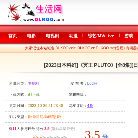
|
|
|
|
|
首页
电影
电视剧
动漫
综艺/MV/Live
游戏
大家记住本站域名 DLKOO.com DLKOO.cc DLKOO.me(备用) 有问题
[2023日本科幻]《冥王 PLUTO》[全8集][日语
所属分类：
电视剧
发 布 者：
Lucky
下载方式：
BT下载
发布来源：
更新时间：
2023-10-26 21:23:48
网友评论：
4条
影片类型：
剧情/科幻/动画/悬疑/
有
11
人参与评分 得分:
3.5
(滑动星星评分)
3.5