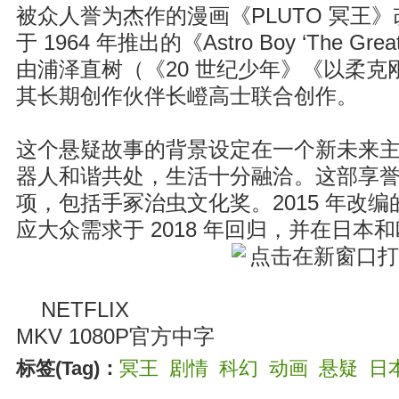
被众人誉为杰作的漫画《PLUTO 冥王
于 1964 年推出的《Astro Boy ‘The Greate
由浦泽直树（《20 世纪少年》《以柔
其长期创作伙伴长嶝高士联合创作。
这个悬疑故事的背景设定在一个新未来
器人和谐共处，生活十分融洽。这部享
项，包括手冢治虫文化奖。2015 年改编
应大众需求于 2018 年回归，并在日本
NETFLIX
MKV 1080P官方中字
标签(Tag)：
冥王
剧情
科幻
动画
悬疑
日