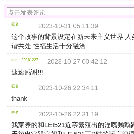
间：
2023/10/26
8:45:01
分
匿名
2023-10-31 05:11:39
块
大
这个故事的背景设定在新未来主义世界 人
小：
谐共处 性福生活十分融洽
8
MB
分
qiuqiu20161227
2023-10-27 00:42:12
块
速速感谢!!!
个
数：
5809
匿名
2023-10-26 22:34:11
总
计
thank
大
小：
匿名
45.38
2023-10-26 22:31:19
GB
我家养的和LEI521近亲繁殖出的淫嘴鹦
所
包