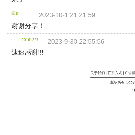
4
MB
分
匿名
2023-10-1 21:21:59
块
谢谢分享！
个
数：
650
qiuqiu20161227
2023-9-30 22:55:56
总
计
速速感谢!!!
大
小：
2.54
GB
关于我们
|
联系方式
|
广告
所
版权所有 Copyri
包
辽
含
的
文
件：
鏈
�
鏂
板