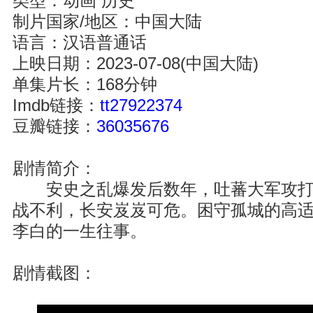
类型：动画 历史
制片国家/地区：中国大陆
语言：汉语普通话
上映日期：2023-07-08(中国大陆)
单集片长：168分钟
Imdb链接：
tt27922374
豆瓣链接：
36035676
剧情简介：
安史之乱爆发后数年，吐蕃大军攻打
战不利，长安岌岌可危。困守孤城的高
李白的一生往事。
剧情截图：