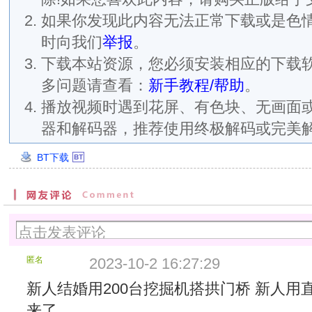
如果你发现此内容无法正常下载或是色
时向我们
举报
。
下载本站资源，您必须安装相应的下载
多问题请查看：
新手教程/帮助
。
播放视频时遇到花屏、有色块、无画面
器和解码器，推荐使用终极解码或完美
BT下载
创
建
时
间：
2023/9/30
13:36:06
分
匿名
2023-10-2 16:27:29
块
大
新人结婚用200台挖掘机搭拱门桥 新人用
小：
来了