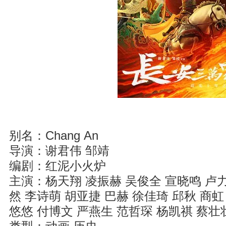
别名：Chang An
导演：谢君伟 邹靖
编剧：红泥小火炉
主演：杨天翔 凌振赫 吴俊全 宣晓鸣 卢力
然 李诗萌 胡亚捷 巴赫 徐佳琦 邱秋 商虹
悠悠 付博文 严燕生 范哲琛 杨凯祺 蔡