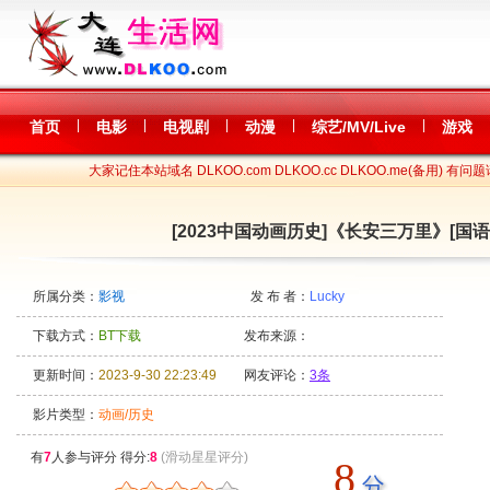
|
|
|
|
|
首页
电影
电视剧
动漫
综艺/MV/Live
游戏
大家记住本站域名 DLKOO.com DLKOO.cc DLKOO.me(备用) 有问题
[2023中国动画历史]《长安三万里》[国语中字
所属分类：
影视
发 布 者：
Lucky
下载方式：
BT下载
发布来源：
更新时间：
2023-9-30 22:23:49
网友评论：
3条
影片类型：
动画/历史
有
7
人参与评分 得分:
8
(滑动星星评分)
8